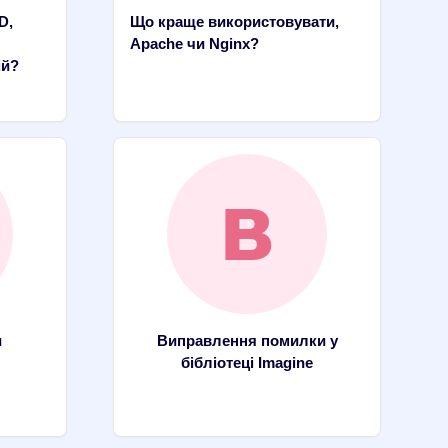
D,
Що краще використовувати,
Apache чи Nginx?
ій?
и
Виправлення помилки у
бібліотеці Imagine