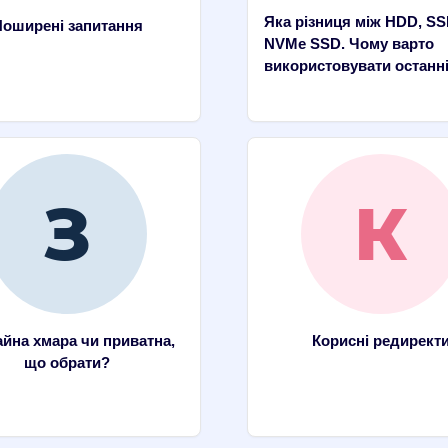
Яка різниця між HDD, SS
оширені запитання
NVMe SSD. Чому варто
використовувати останн
йна хмара чи приватна,
Корисні редирект
що обрати?