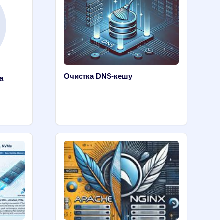
Очистка DNS-кешу
а