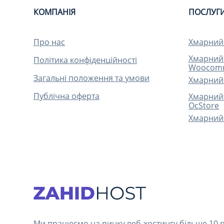
КОМПАНІЯ
ПОСЛУГ
Про нас
Хмарний 
Хмарний 
Політика конфіденційності
Woocom
Загальні положення та умови
Хмарний 
Публічна оферта
Хмарний 
OcStore
Хмарний 
Ми працюємо на ринку веб-хостингу більше 10 