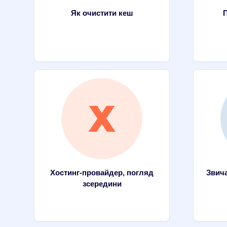
Як очистити кеш
П
Хостинг-провайдер, погляд
Звича
зсередини