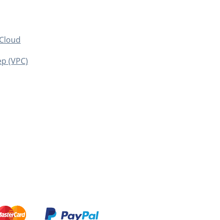
(Cloud
р (VPC)