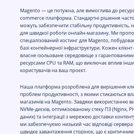
Magento — це потужна, але вимоглива до ресурс
commerce платформа. Стандартні рішення часто
можуть забезпечити стабільну продуктивність, 
для швидкої роботи онлайн-магазину. Ми проп
спеціалізований хостинг для Magento, побудова
базі контейнерної інфраструктури. Кожен клієнт
власне ізольоване середовище з гарантованим
ресурсами CPU та RAM, що виключає вплив інш
користувачів на ваш проєкт.
Наша платформа розроблена для вирішення кл
проблем продуктивності, з якими стикаються в
магазинів на Magento. Завдяки використанню 
NVMe-дисків, оптимізованому стеку ПЗ (Nginx, P
даних) та інтеграції з мережею доставки контент
ми забезпечуємо низький час відповіді сервера 
швидке завантаження сторінок, що є критичним