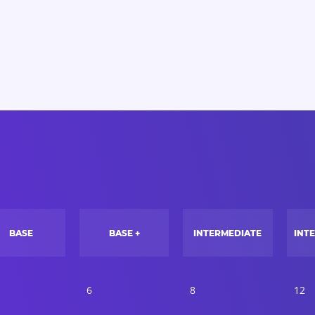
BASE
BASE +
INTERMEDIATE
INT
6
8
12