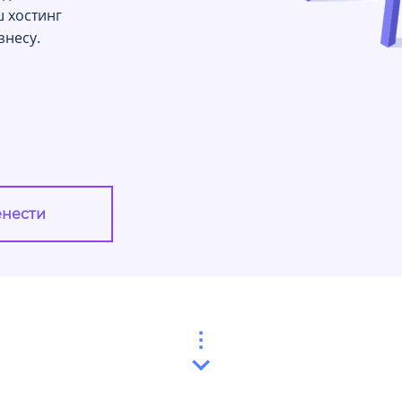
ш хостинг
знесу.
нести