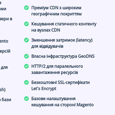
з
Преміум CDN з широким
ами
географічним покриттям
вери в
Кешування статичного контенту
на вузлах CDN
Зменшення затримок (latency)
ento
для відвідувачів
ерсій
Власна інфраструктура GeoDNS
HTTP/2 для паралельного
 для
завантаження ресурсів
Безкоштовні SSL-сертифікати
Let's Encrypt
sh)
Базове налаштування
в бази
кешування на стороні Magento