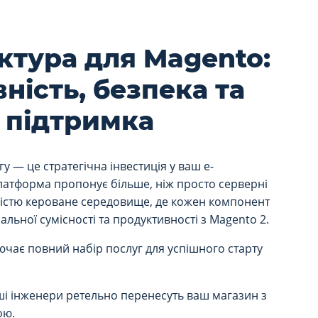
ктура для Magento:
ність, безпека та
 підтримка
у — це стратегічна інвестиція у ваш e-
атформа пропонує більше, ніж просто серверні
істю кероване середовище, де кожен компонент
ьної сумісності та продуктивності з Magento 2.
чає повний набір послуг для успішного старту
і інженери ретельно перенесуть ваш магазин з
ою.