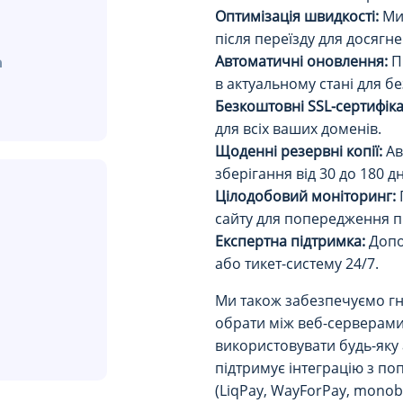
Оптимізація швидкості:
Ми 
після переїзду для досягн
Автоматичні оновлення:
П
а
в актуальному стані для бе
Безкоштовні SSL-сертифіка
для всіх ваших доменів.
Щоденні резервні копії:
Ав
зберігання від 30 до 180 д
Цілодобовий моніторинг:
сайту для попередження 
Експертна підтримка:
Допо
або тикет-систему 24/7.
Ми також забезпечуємо гн
обрати між веб-серверами
використовувати будь-яку
підтримує інтеграцію з п
(LiqPay, WayForPay, monob