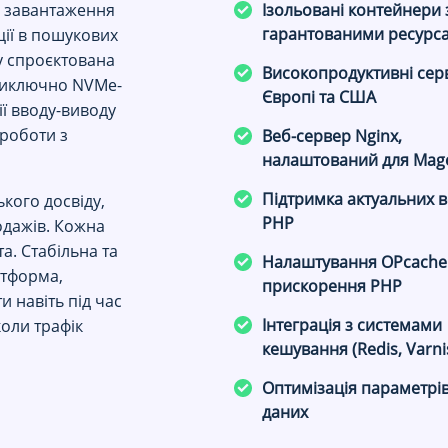
ь завантаження
Ізольовані контейнери 
гарантованими ресурс
ції в пошукових
у спроєктована
Високопродуктивні сер
виключно NVMe-
Європі та США
ї вводу-виводу
 роботи з
Веб-сервер Nginx,
налаштований для Mag
Підтримка актуальних в
кого досвіду,
PHP
одажів. Кожна
а. Стабільна та
Налаштування OPcache
атформа,
прискорення PHP
 навіть під час
Інтеграція з системами
коли трафік
кешування (Redis, Varni
Оптимізація параметрі
даних