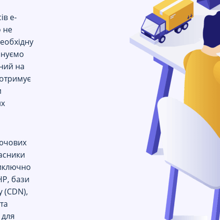
ів e-
 не
необхідну
онуємо
ний на
 отримує
и
их
ючових
ласники
виключно
HP, бази
у (CDN),
та
 для