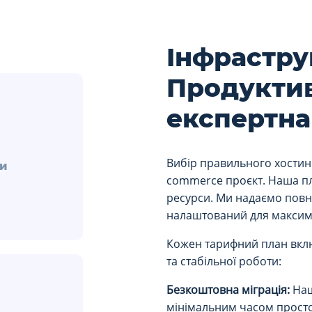
Інфрастру
Продуктив
експертна
Вибір правильного хостинг
ти
commerce проєкт. Наша пл
ресурси. Ми надаємо повн
%
налаштований для максимал
Кожен тарифний план вклю
та стабільної роботи:
Безкоштовна міграція:
Наш
мінімальним часом прост