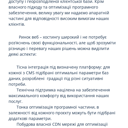
доступу і георозподіленої клієнтської бази. Крім
власного підходу та оптимізації програмного
забезпечення, велику увагу ми надаємо апаратній
частині для відповідності високим вимогам наших
клієнтів.
Ринок веб – хостингу широкий і не потребує
роз’яснень своєї функціональності, але щоб зрозуміти
різницю і перевагу наших рішень можна виділити
деякі аспекти:
Тісна інтеграція під визначену платформу: для
кожної з CMS підібрані оптимальні параметри баз
даних, розроблені градації під різні ситуативні
потреби.
Технічна підтримка націлена на забезпечення
максимального комфорту від використання наших
послуг.
Тонка оптимізація програмної частини, в
залежності від кожного проєкту можуть бути підібрані
додаткові параметри.
Побудова власної CDN мережі для оптимізації