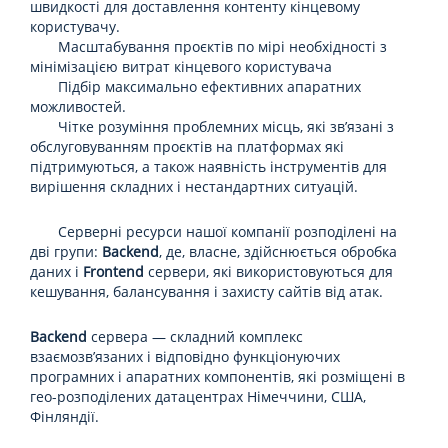
швидкості для доставлення контенту кінцевому
користувачу.
Масштабування проєктів по мірі необхідності з
мінімізацією витрат кінцевого користувача
Підбір максимально ефективних апаратних
можливостей.
Чітке розуміння проблемних місць, які зв’язані з
обслуговуванням проєктів на платформах які
підтримуються, а також наявність інструментів для
вирішення складних і нестандартних ситуацій.
Серверні ресурси нашої компанії розподілені на
дві групи:
Backend
, де, власне, здійснюється обробка
даних і
Frontend
сервери, які використовуються для
кешування, балансування і захисту сайтів від атак.
Backend
сервера — складний комплекс
взаємозв’язаних і відповідно функціонуючих
програмних і апаратних компонентів, які розміщені в
гео-розподілених датацентрах Німеччини, США,
Фінляндії.