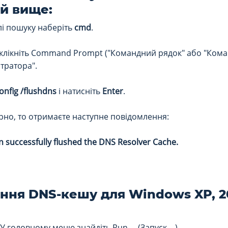
й вище:
лі пошуку наберіть
cmd
.
лікніть Command Prompt ("Командний рядок" або "Коман
стратора".
onfig /flushdns
і натисніть
Enter
.
рно, то отримаєте наступне повідомлення:
n successfully flushed the DNS Resolver Cache.
ння DNS-кешу для Windows XP, 20
У головному меню знайдіть Run.... (Запуск ...)