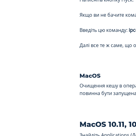
Якщо ви не бачите коман
Введіть цю команду:
ipc
Далі все те ж саме, що
MacOS
Очищення кешу в операц
повинна бути запущена 
MacOS 10.11, 10.
Знайдіть Applications (