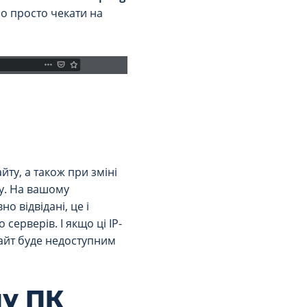
бо просто чекати на
ту, а також при зміні
у. На вашому
о відвідані, це і
ерверів. І якщо ці IP-
сайт буде недоступним
му ПК