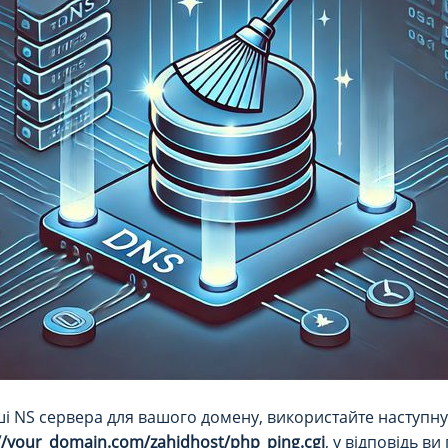
 NS сервера для вашого домену, використайте наступну у
//your_domain.com/zahidhost/php_ping.cgi
, у відповідь в