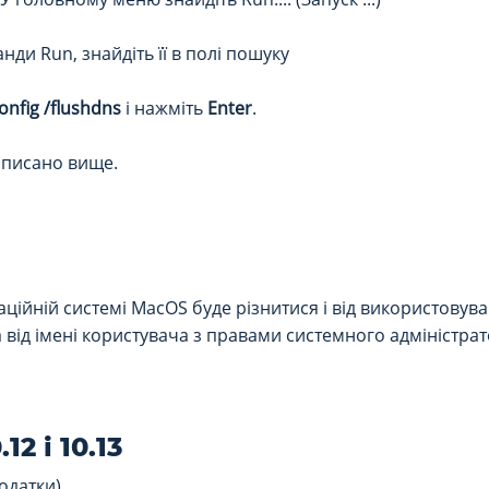
ди Run, знайдіть її в полі пошуку
onfig /flushdns
і нажміть
Enter
.
 описано вище.
ійній системі MacOS буде різнитися і від використовуван
від імені користувача з правами системного адміністрат
12 і 10.13
Додатки)