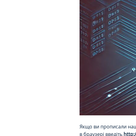
Якщо ви прописали наші
в браузері введіть
http: