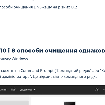
пособи очищення DNS-кешу на різних ОС:
10 і 8 способи очищення однаков
пошуку Windows.
ажміть на Command Prompt ("Командний рядок" або "Ко
ні адміністратора". Це відкриє вікно командного рядка.