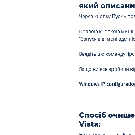
який описани
Через кнопку Пуск у по
Правою кнопкою миші к
"Запуск від імені адміні
Введіть цю команду:
ipc
Якщо ви все зробили ві
Windows IP configuratio
Спосіб очище
Vista:
Натисніть кнопку Пуск. 