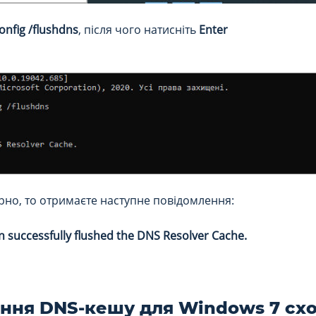
onfig /flushdns
, після чого натисніть
Enter
рно, то отримаєте наступне повідомлення:
n successfully flushed the DNS Resolver Cache.
ння DNS-кешу для Windows 7 схо