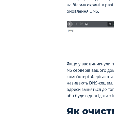
на білому екрані, в раз
оновлення DNS.
Якщо у вас виникнули п
NS серверів вашого дом
комп'ютері зберігаються 
називають DNS-кешем. Ц
адреси зміняться до то
або буде відповідати з 
Як очист