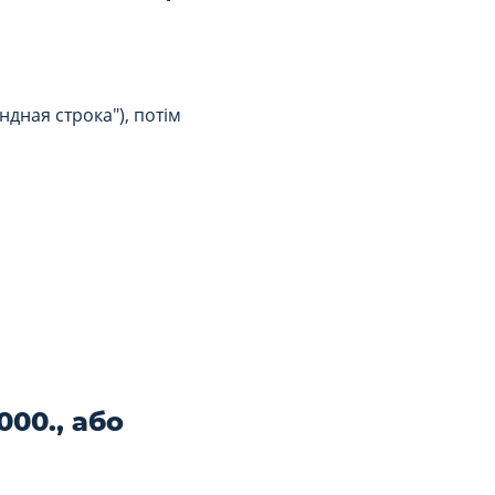
дная строка"), потім
00., або