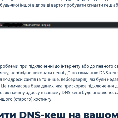
і будь-якої іншої відповіді варто пробувати скидати кеш а
роблеми при підключенні до інтернету або до певного сай
ену, необхідно виконати певні дії по скиданню DNS-кеш
IP-адреси сайтів (а точніше, вебсерверів), які були недавн
е тимчасова база даних, яка прискорює підключення до с
го, як наявну адресу в вашому DNS-кеші буде оновлено, 
іншого (старого) хостингу.
ити DNS-кеш на вашо