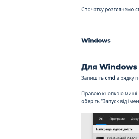
Спочатку розглянемо с
Windows
Для Windows 
Запишіть
cmd
в рядку 
Правою кнопкою миші н
оберіть "Запуск від іме