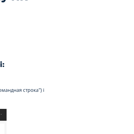
і:
мандная строка") і