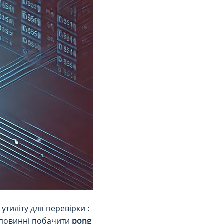
тиліту для перевірки :
и повинні побачити
pong