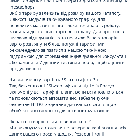
Який тарифний план мені обрати для мого магазину на
PrestaShop?
+
Вибір тарифу залежить від розміру вашого каталогу,
кількості модулів та очікуваного трафіку. Для
невеликих магазинів, що тільки починають роботу,
зазвичай достатньо стартового плану. Для проєктів з
високою відвідуваністю та великою базою товарів
варто розглянути більш потужні тарифи. Ми
рекомендуємо зв'язатися з нашою технічною
підтримкою для отримання індивідуальної консультації
або замовити 7-денний тестовий період, щоб оцінити
продуктивність.
Чи включено у вартість SSL-сертифікат?
+
Так, безкоштовні SSL-сертифікати від Let's Encrypt
включені у всі тарифні плани. Вони встановлюються
та поновлюються автоматично, забезпечуючи
безпечне HTTPS-з'єднання для вашого сайту, що є
обов'язковою вимогою для інтернет-магазинів.
Як часто створюються резервні копії?
+
Ми виконуємо автоматичне резервне копіювання всіх
даних вашого проєкту щодня. Резервні копії