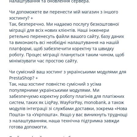
налаштування та оновлення сервера.
Чи допоможете ви перенести мій магазин з іншого
хостингу?
+
Так, безперечно. Ми надаємо послугу безкоштовної
міграції для всіх нових клієнтів. Наші інженери
ретельно перенесуть файли вашого сайту, базу даних
та виконають всі необхідні налаштування на нашій
платформі, щоб забезпечити коректну та швидку
роботу. Процес міграції планується таким чином, щоб
мінімізувати час простою сайту.
Чи сумісний ваш хостинг з українськими модулями для
PrestaShop?
+
Так, наш хостинг повністю сумісний з усіма
популярними українськими модулями. Ми
забезпечуємо коректну роботу плагінів для платіжних
систем, таких як LiqPay, WayForPay, monobank, а також
модулів інтеграції зі службами доставки, зокрема «Нова
Пошта» та «Укрпошта». Якщо у вас виникнуть труднощі
з налаштуванням, наша технічна підтримка завжди
готова допомогти.