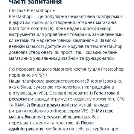
Часті запитання
Що таке PrestaShop?
+
PrestaShop — це популярна безкоштовна платформа з
відкритим кодом для створення інтернет-магазинів
(CMS for e-commerce). Вона надає широкий набір
інструментів для управління товарами, замовленнями,
клієнтами та маркетинговими кампаніями. Завдяки
великій кількості доступних модулів та тем, PrestaShop
дозволяє створювати як прості, так і складні онлайн-
магазини з унікальним дизайном та функціоналом.
Які переваги вашого хмарного хостингу для PrestaShop
порівняно з VPS?
+
Наша платформа використовує контейнерну ізоляцію,
яка є більш сучасною технологією, ніж традиційна
віртуалізація (VPS). Основні переваги: 1)
Гарантовані
ресурси:
ви завжди отримуєте виділену потужність CPU
та RAM. 2)
Вища продуктивність:
менші накладні
витрати порівняно з гіпервізором VPS. 3)
Миттєве
масштабування:
ресурси збільшуються без
перезавантаження та простою. 4)
Повне
адміністрування:
ми беремо на себе всі турботи про