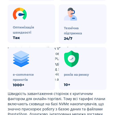
Оптимізація
Технічна
швидкості
підтримка
Так
24/7
На відміну від традиційних VPS або спільного хостингу,
наша платформа використовує контейнерну ізоляцію.
Це означає, що ресурси (CPU, RAM) вашого магазину на
PrestaShop гарантовано виділені та не залежать від
інших клієнтів. Такий підхід забезпечує стабільну та
передбачувану продуктивність навіть під час пікових
e-commerce
років на ринку
навантажень, розпродажів або маркетингових
проектів
кампаній.
10+
1000+
Швидкість завантаження сторінок є критичним
фактором для онлайн-торгівлі. Тому всі тарифні плани
включають сховище на базі NVMe накопичувачів, що
значно прискорює роботу з базою даних та файлами
PrestaShop. Додатково, інтегрована мережа доставки