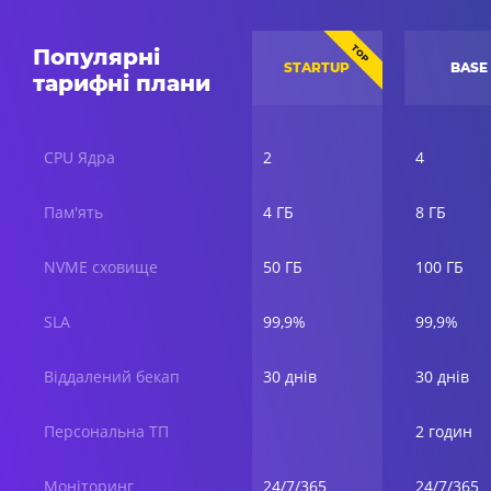
TOP
Популярні
STARTUP
BASE
тарифні плани
CPU Ядра
2
4
Пам'ять
4 ГБ
8 ГБ
NVME сховище
50 ГБ
100 ГБ
SLA
99,9%
99,9%
Віддалений бекап
30 днів
30 днів
Персональна ТП
2 годин
Моніторинг
24/7/365
24/7/365