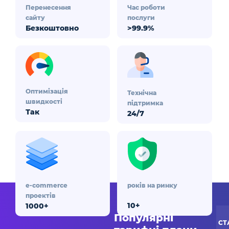
Перенесення
Час роботи
сайту
послуги
Безкоштовно
>99.9%
Оптимізація
Технічна
швидкості
підтримка
Так
24/7
e-commerce
років на ринку
проектів
10+
1000+
Популярні
СТ