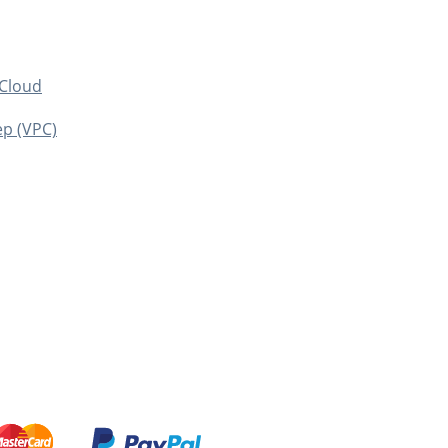
(Cloud
р (VPC)