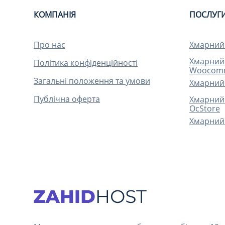
КОМПАНІЯ
ПОСЛУГ
Про нас
Хмарний 
Хмарний 
Політика конфіденційності
Woocom
Загальні положення та умови
Хмарний 
Публічна оферта
Хмарний 
OcStore
Хмарний 