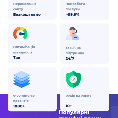
Перенесення
Час роботи
сайту
послуги
Безкоштовно
>99.9%
Оптимізація
Технічна
швидкості
підтримка
Так
24/7
e-commerce
років на ринку
проектів
10+
1000+
Популярні