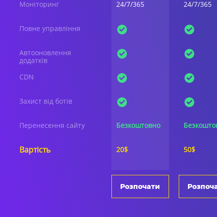
Моніторинг
24/7/365
24/7/365
Повне управління
Автооновлення
додатків
CDN
Захист від ботів
Перенесення сайту
Безкоштовно
Безкошто
Вартість
20$
50$
Розпочати
Розпоч