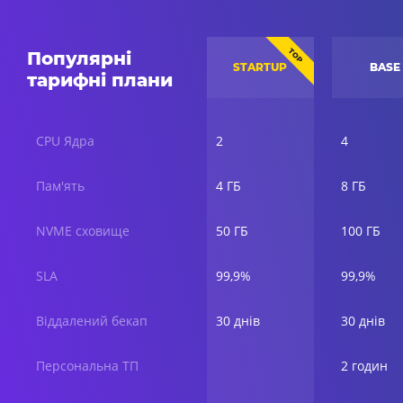
TOP
Популярні
STARTUP
BASE
тарифні плани
CPU Ядра
2
4
Пам'ять
4 ГБ
8 ГБ
NVME сховище
50 ГБ
100 ГБ
SLA
99,9%
99,9%
Віддалений бекап
30 днів
30 днів
Персональна ТП
2 годин