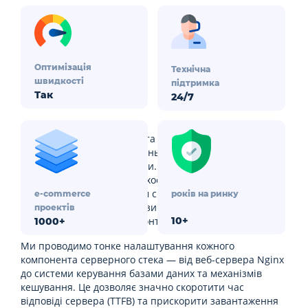
Оптимізація
Технічна
швидкості
підтримка
Так
24/7
Стабільна та швидка робота інтернет-магазину на
WooCommerce безпосередньо залежить від якості
хостингової інфраструктури. На відміну від
стандартних рішень, наш хостинг для WooCommerce
розроблено з урахуванням специфіки цієї CMS:
e-commerce
років на ринку
інтенсивних запитів до бази даних, великої кількості
проектів
плагінів та динамічного контенту.
10+
1000+
Ми проводимо тонке налаштування кожного
компонента серверного стека — від веб-сервера Nginx
до системи керування базами даних та механізмів
кешування. Це дозволяє значно скоротити час
відповіді сервера (TTFB) та прискорити завантаження