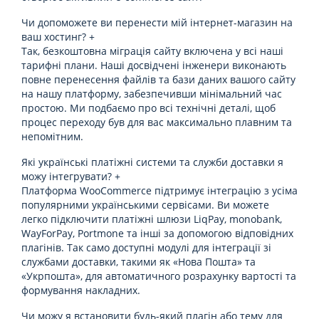
Чи допоможете ви перенести мій інтернет-магазин на
ваш хостинг?
+
Так, безкоштовна міграція сайту включена у всі наші
тарифні плани. Наші досвідчені інженери виконають
повне перенесення файлів та бази даних вашого сайту
на нашу платформу, забезпечивши мінімальний час
простою. Ми подбаємо про всі технічні деталі, щоб
процес переходу був для вас максимально плавним та
непомітним.
Які українські платіжні системи та служби доставки я
можу інтегрувати?
+
Платформа WooCommerce підтримує інтеграцію з усіма
популярними українськими сервісами. Ви можете
легко підключити платіжні шлюзи LiqPay, monobank,
WayForPay, Portmone та інші за допомогою відповідних
плагінів. Так само доступні модулі для інтеграції зі
службами доставки, такими як «Нова Пошта» та
«Укрпошта», для автоматичного розрахунку вартості та
формування накладних.
Чи можу я встановити будь-який плагін або тему для