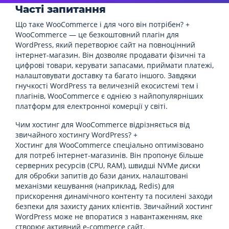
Часті запитання
Що таке WooCommerce і для чого він потрібен?
+
WooCommerce — це безкоштовний плагін для
WordPress, який перетворює сайт на повноцінний
інтернет-магазин. Він дозволяє продавати фізичні та
цифрові товари, керувати запасами, приймати платежі,
налаштовувати доставку та багато іншого. Завдяки
гнучкості WordPress та величезній екосистемі тем і
плагінів, WooCommerce є однією з найпопулярніших
платформ для електронної комерції у світі.
Чим хостинг для WooCommerce відрізняється від
звичайного хостингу WordPress?
+
Хостинг для WooCommerce спеціально оптимізовано
для потреб інтернет-магазинів. Він пропонує більше
серверних ресурсів (CPU, RAM), швидші NVMe диски
для обробки запитів до бази даних, налаштовані
механізми кешування (наприклад, Redis) для
прискорення динамічного контенту та посилені заходи
безпеки для захисту даних клієнтів. Звичайний хостинг
WordPress може не впоратися з навантаженням, яке
створює активний e-commerce сайт.