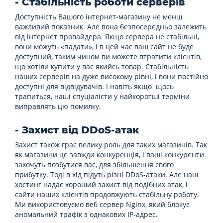
- Стабільність роботи серверів
Доступність Вашого інтернет-магазину не менш
важливий показник. Але вона безпосередньо залежить
від інтернет провайдера. Якщо сервера не стабільні,
вони можуть «падати», і в цей час ваш сайт не буде
доступний, таким чином ви можете втратити клієнтів,
що хотіли купити у вас якийсь товар. Стабільність
наших серверів на дуже високому рівні, і вони постійно
доступні для відвідувачів. І навіть якщо щось
трапиться, наші спуціалісти у найкоротші терміни
виправлять цю помилку.
- Захист від DDoS-атак
Захист також грає велику роль для таких магазинів. Так
як магазини це завжди конкуренція, і ваші конкуренти
захочуть позбутися вас, для збільшення свого
прибутку. Тоді в хід підуть різні DDoS-атаки. Але наш
хостинг надає хороший захист від подібних атак, і
сайти наших клієнтів продовжують стабільну роботу.
Ми використовуємо веб сервер Nginx, який блокує
аномальний трафік з однакових IP-адрес.