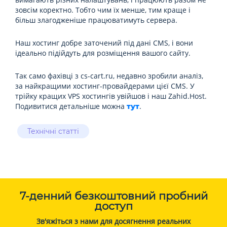
зовсім коректно. Тобто чим їх менше, тим краще і
більш злагодженіше працюватимуть сервера.
Наш хостинг добре заточений під дані CMS, і вони
ідеально підійдуть для розміщення вашого сайту.
Так само фахівці з cs-cart.ru, недавно зробили аналіз,
за ​​найкращими хостинг-провайдерами цієї CMS. У
трійку кращих VPS хостингів увійшов і наш Zahid.Host.
Подивитися детальніше можна
.
тут
Технічні статті
7-денний безкоштовний пробний
доступ
Зв'яжіться з нами для досягнення реальних