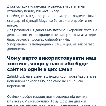
Дуже складна установка, новачок витратить на
установку велику кількість часу;
Необхідність в допрацюванні. Використовуючи тільки
стандартні функції Magento багато чого зробити не
вийде;
Для розміщення даної CMS потрібен хороший хост. На
дешевих хостингах краще її не використовувати через
брак ресурсів і досвіду співробітників;
У порівнянні з попередніми CMS, у цій, не так багато
доповнень.
Чому варто використовувати наш
хостинг, якщо у вас є або буде
сайт на одній з цих CMS?
Zahid.Host, на відміну від інших хост провайдерів, має
невеликий список CMS, але саме це і є нашою
перевагою.
Оскільки добре налаштувати сервера під велику
кількість CMS неможливо. Тому що різні движки
вимагають різних налаштувань, і працюють разом не