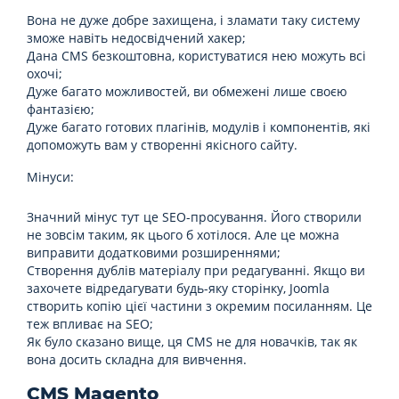
Вона не дуже добре захищена, і зламати таку систему
зможе навіть недосвідчений хакер;
Дана CMS безкоштовна, користуватися нею можуть всі
охочі;
Дуже багато можливостей, ви обмежені лише своєю
фантазією;
Дуже багато готових плагінів, модулів і компонентів, які
допоможуть вам у створенні якісного сайту.
Мінуси:
Значний мінус тут це SEO-просування. Його створили
не зовсім таким, як цього б хотілося. Але це можна
виправити додатковими розширеннями;
Створення дублів матеріалу при редагуванні. Якщо ви
захочете відредагувати будь-яку сторінку, Joomla
створить копію цієї частини з окремим посиланням. Це
теж впливає на SEO;
Як було сказано вище, ця CMS не для новачків, так як
вона досить складна для вивчення.
CMS Magento