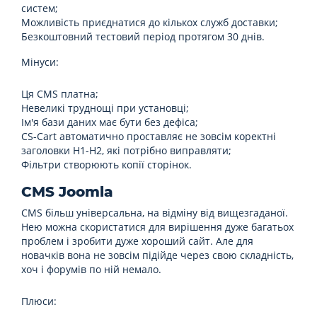
систем;
Можливість приєднатися до кількох служб доставки;
Безкоштовний тестовий період протягом 30 днів.
Мінуси:
Ця CMS платна;
Невеликі труднощі при установці;
Ім'я бази даних має бути без дефіса;
CS-Cart автоматично проставляє не зовсім коректні
заголовки H1-H2, які потрібно виправляти;
Фільтри створюють копії сторінок.
CMS Joomla
CMS більш універсальна, на відміну від вищезгаданої.
Нею можна скористатися для вирішення дуже багатьох
проблем і зробити дуже хороший сайт. Але для
новачків вона не зовсім підійде через свою складність,
хоч і форумів по ній немало.
Плюси: