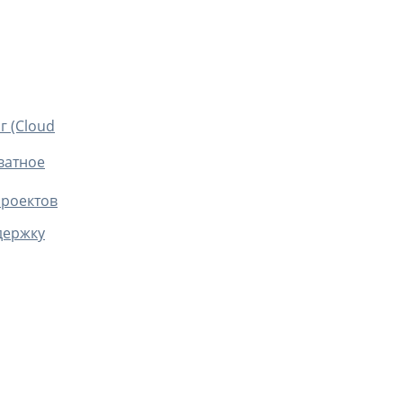
г (Cloud
ватное
проектов
держку