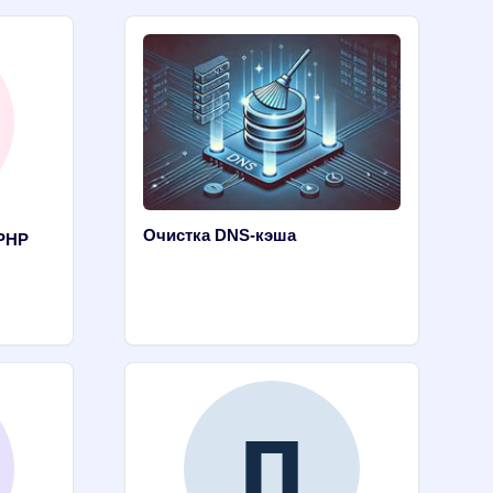
Очистка DNS-кэша
 PHP