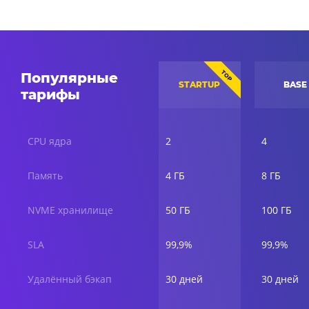
TOP
Популярные
STARTUP
BASE
тарифы
CPU ядра
2
4
Память
4 ГБ
8 ГБ
NVME хранилище
50 ГБ
100 ГБ
SLA
99,9%
99,9%
Удалённый бэкап
30 дней
30 дней