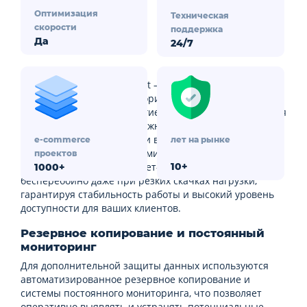
Оптимизация
Техническая
скорости
поддержка
Да
24/7
Cloud Hosting от Zahid-Host – современное решение
для бизнеса, специально ориентированное на
интернет-магазины и другие онлайн-проекты. Высокая
производительность, надёжность и безопасность
обеспечиваются мощными виртуальными серверами
e-commerce
лет на рынке
и передовыми технологиями виртуализации. Это
проектов
позволяет вашему интернет-магазину работать
10+
1000+
бесперебойно даже при резких скачках нагрузки,
гарантируя стабильность работы и высокий уровень
доступности для ваших клиентов.
Резервное копирование и постоянный
мониторинг
Для дополнительной защиты данных используются
автоматизированное резервное копирование и
системы постоянного мониторинга, что позволяет
оперативно выявлять и устранять потенциальные