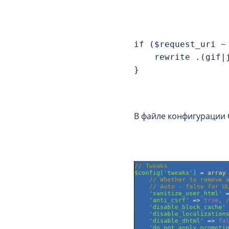
if ($request_uri ~
    rewrite .(gif|
В файле конфигурации 