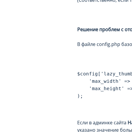
Решение проблем с ото
В файле config.php баз
$config['lazy_thumb
    'max_width' => 
    'max_height' =>
Если в админке сайта
Н
указано значение боль