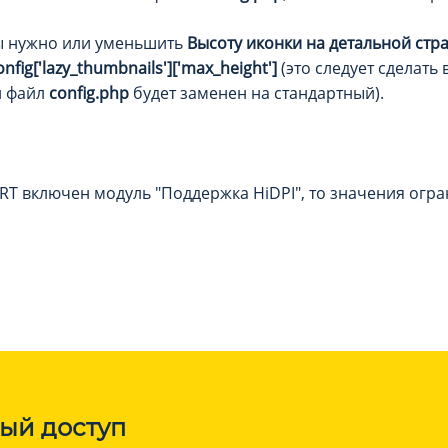
ы нужно или уменьшить
Высоту иконки на детальной стр
onfig['lazy_thumbnails']['max_height']
(это следует сделать
и файл
config.php
будет заменен на стандартный).
RT включен модуль "Поддержка HiDPI", то значения огр
ый доступ