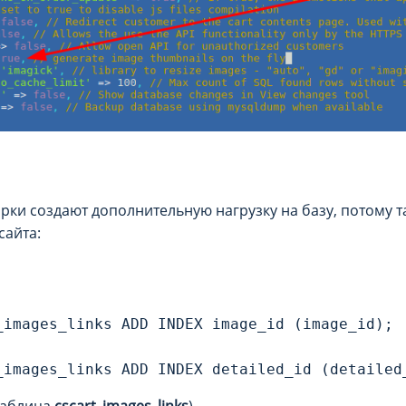
ки создают дополнительную нагрузку на базу, потому т
сайта:
_images_links ADD INDEX image_id (image_id);

 таблица
cscart_images_links
).