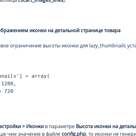
бражением иконки на детальной странице товара
овое ограничение высоты иконки для lazy_thumbnails уст
nails'] = array(

1280,

 720

астройки > Иконки
в параметре
Высота иконки на деталь
ше чем значение в файле
config.php
, то иконки не генер