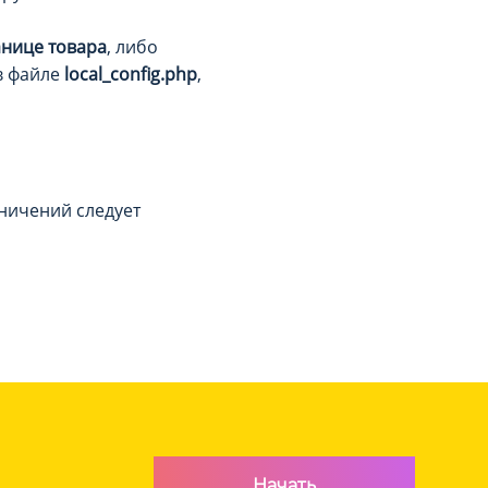
анице товара
, либо
 в файле
local_config.php
,
аничений следует
Начать