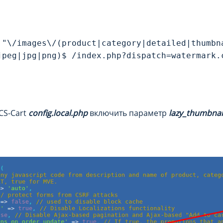
 "\/images\/(product|category|detailed|thumbna
jpeg|jpg|png)$ /index.php?dispatch=watermark.c
CS-Cart
config.local.php
включить параметр
lazy_thumbnai