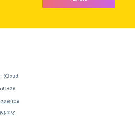
г (Cloud
ватное
проектов
держку