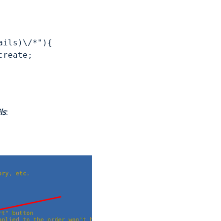
ils)\/*"){

reate;

ls
: