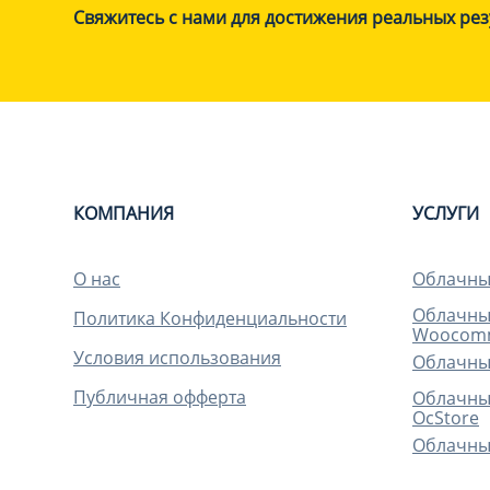
Свяжитесь с нами для достижения реальных рез
КОМПАНИЯ
УСЛУГИ
О нас
Облачный
Облачный
Политика Конфиденциальности
Woocom
Условия использования
Облачный
Публичная офферта
Облачный
OcStore
Облачный