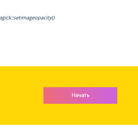
gick::setimageopacity()
Начать