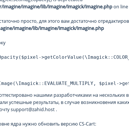
r/imagine/imagine/lib/Imagine/Imagick/Imagine.php
on lin
таточно просто, для этого вам достаточно отредактиров
magine/imagine/lib/Imagine/Imagick/Imagine.php
оку
Opacity($pixel->getColorValue(\Imagick::COLOR
Image(\Imagick::EVALUATE_MULTIPLY, $pixel->ge
оттестировано нашими разработчиками на нескольких в
зали успешные результаты, в случае возникновения как
чту support@zahid.host .
овне ядра нужно обновить версию CS-Cart: