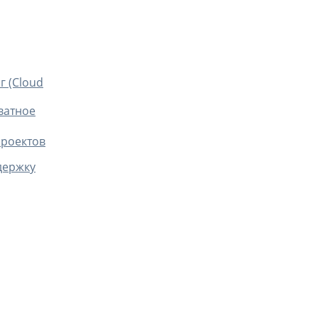
г (Cloud
ватное
проектов
держку