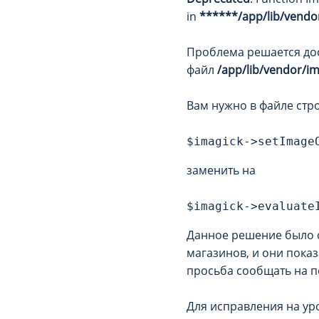
in
******/app/lib/vendo
Проблема решается дос
файл
/app/lib/vendor/i
Вам нужно в файле стр
$imagick->setImage
заменить на
$imagick->evaluate
Данное решение было 
магазинов, и они пока
просьба сообщать на по
Для исправления на ур