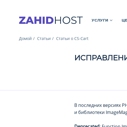
УСЛУГИ
Ц
Домой
Статьи
Статьи о CS-Cart
ИСПРАВЛЕНИ
В последних версиях P
и библиотеки ImageMagi
Deprecated
: Function I