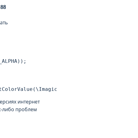
e
88
ать
_ALPHA));
tColorValue(\Imagick::COLOR_ALPHA), \Imagick:
ерсиях интернет
их-либо проблем