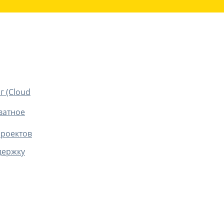
г (Cloud
ватное
проектов
держку