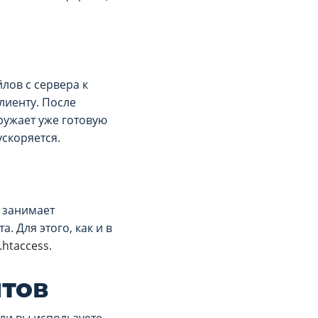
йлов с сервера к
лиенту. После
гружает уже готовую
ускоряется.
 занимает
. Для этого, как и в
.htaccess.
нтов