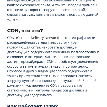
вообще необходима при использовании и раскрутке
вашего e-commerce сайта. А так же наведем примеры
как снизить скороcть загрузки e-commerce сайта,
снизить загрузку контента в целом с помощью данной
услуги.
CDN, что это?
CDN (
Content Delivery Network
)
— это географически
распределённая сетевая инфраструктура,
позволяющая оптимизировать доставку и
дистрибуцию содержимого конечным пользователям в
e-commerce интернет-магазинов. Использование
хостинг-провайдерами CDN способствует увеличению
скорости загрузки аудио-, видео-, программного,
игрового и других видов цифрового содержимого в
точках присутствия сети CDN и позволяет снизить
загрузку нужной страницы для покупателей. В нашей
компании коммерческае CDN предоставляют
статистический контроль процессов доставки и
дистрибуции содержимого.
Как работает CDN
?