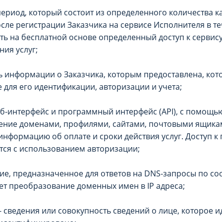
период, который состоит из определенного количества к
осле регистрации Заказчика на сервисе Исполнителя в т
ть на бесплатной основе определенный доступ к сервис
ия услуг;
ь информации о Заказчика, которым предоставлена, кот
 для его идентификации, авторизации и учета;
еб-интерфейс и программный интерфейс (API), с помощь
ение доменами, профилями, сайтами, почтовыми ящикам
нформацию об оплате и сроки действия услуг. Доступ к
тся с использованием авторизации;
ие, предназначенное для ответов на DNS-запросы по с
ет преобразование доменных имен в IP адреса;
 сведения или совокупность сведений о лице, которое 