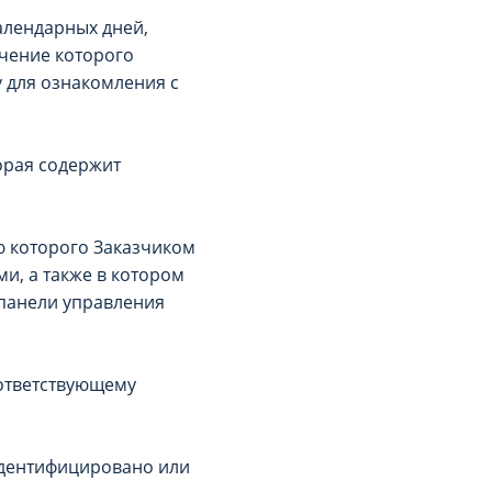
алендарных дней,
ечение которого
у для ознакомления с
орая содержит
ю которого Заказчиком
и, а также в котором
 панели управления
оответствующему
идентифицировано или