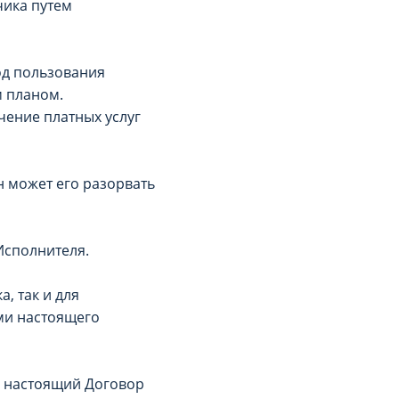
чика путем
од пользования
м планом.
чение платных услуг
н может его разорвать
Исполнителя.
, так и для
ми настоящего
в настоящий Договор