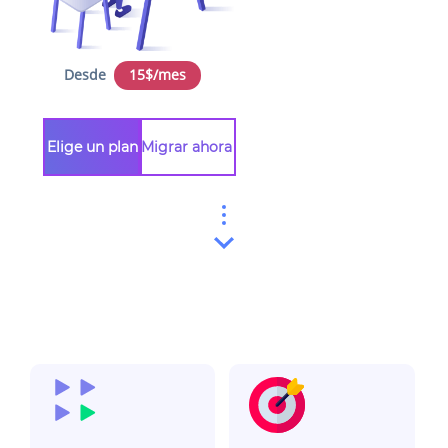
Desde
15$/mes
Elige un plan
Migrar ahora