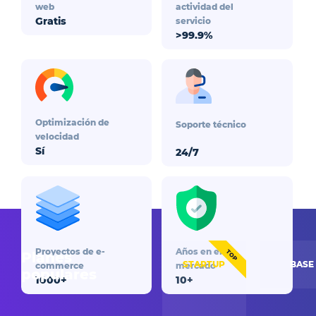
web
actividad del
Gratis
servicio
>99.9%
Optimización de
Soporte técnico
velocidad
Sí
24/7
Proyectos de e-
Años en el
TOP
Planes
STARTUP
BASE
commerce
mercado
populares
1000+
10+