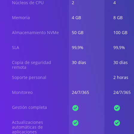
Núcleos de CPU
2
4
Memoria
4 GB
8 GB
Almacenamiento NVMe
50 GB
100 GB
SLA
99,9%
99,9%
Copia de seguridad
30 días
30 días
remota
Soporte personal
2 horas
Monitoreo
24/7/365
24/7/365
Gestión completa
Actualizaciones
automáticas de
aplicaciones