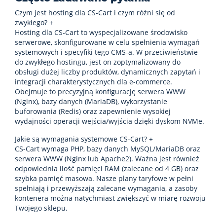
Czym jest hosting dla CS-Cart i czym różni się od
zwykłego?
+
Hosting dla CS-Cart to wyspecjalizowane środowisko
serwerowe, skonfigurowane w celu spełnienia wymagań
systemowych i specyfiki tego CMS-a. W przeciwieństwie
do zwykłego hostingu, jest on zoptymalizowany do
obsługi dużej liczby produktów, dynamicznych zapytań i
integracji charakterystycznych dla e-commerce.
Obejmuje to precyzyjną konfigurację serwera WWW
(Nginx), bazy danych (MariaDB), wykorzystanie
buforowania (Redis) oraz zapewnienie wysokiej
wydajności operacji wejścia/wyjścia dzięki dyskom NVMe.
Jakie są wymagania systemowe CS-Cart?
+
CS-Cart wymaga PHP, bazy danych MySQL/MariaDB oraz
serwera WWW (Nginx lub Apache2). Ważna jest również
odpowiednia ilość pamięci RAM (zalecane od 4 GB) oraz
szybka pamięć masowa. Nasze plany taryfowe w pełni
spełniają i przewyższają zalecane wymagania, a zasoby
kontenera można natychmiast zwiększyć w miarę rozwoju
Twojego sklepu.