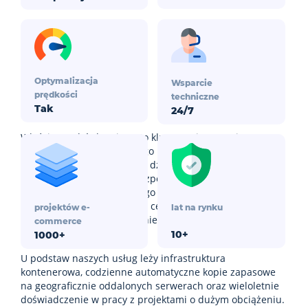
Optymalizacja
Wsparcie
prędkości
techniczne
Tak
24/7
Właściwy wybór hostingu to kluczowa inwestycja w
sukces sklepu internetowego na CS-Cart. Powolne
ładowanie stron, przerwy w działaniu czy luki w
zabezpieczeniach mogą bezpośrednio wpływać na
konwersję i dochody. Dlatego stworzyliśmy platformę, w
której każdy element ma na celu zapewnienie
projektów e-
lat na rynku
maksymalnej wydajności i niezawodności dla e-
commerce
commerce.
10+
1000+
U podstaw naszych usług leży infrastruktura
kontenerowa, codzienne automatyczne kopie zapasowe
na geograficznie oddalonych serwerach oraz wieloletnie
doświadczenie w pracy z projektami o dużym obciążeniu.