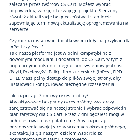
zalecane przez twórców CS-Cart. Możesz wybrać
odpowiednią wersję dla swojego projektu. Śledzimy
również aktualizacje bezpieczeństwa i stabilności,
zapewniając terminową aktualizację oprogramowania na
serwerze.
Czy można instalować dodatkowe moduły, na przykład dla
InPost czy PayU?
+
Tak, nasza platforma jest w pełni kompatybilna z
dowolnymi modułami i dodatkami do CS-Cart, w tym z
popularnymi polskimi integracjami systemów płatności
(PayU, Przelewy24, BLIK) i firm kurierskich (InPost, DPD,
DHL). Masz pełny dostęp do plików swojej strony, aby
instalować i konfigurować niezbędne rozszerzenia.
Jak rozpocząć 7-dniowy okres próbny?
+
Aby aktywować bezpłatny okres próbny, wystarczy
zarejestrować się na naszej stronie i wybrać odpowiedni
plan taryfowy dla CS-Cart. Przez 7 dni będziesz mógł w
pełni testować naszą platformę. Aby rozpocząć
przenoszenie swojej strony w ramach okresu próbnego,
skontaktuj się z naszym działem wsparcia za
pośrednictwem systemu ticketowego.