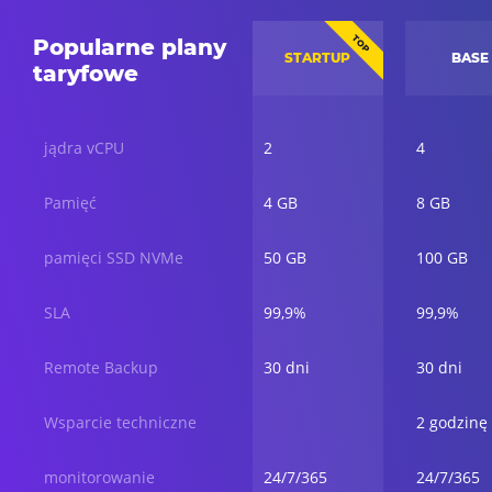
TOP
Popularne plany
STARTUP
BASE
taryfowe
jądra vCPU
2
4
Pamięć
4 GB
8 GB
pamięci SSD NVMe
50 GB
100 GB
SLA
99,9%
99,9%
Remote Backup
30 dni
30 dni
Wsparcie techniczne
2 godzinę
monitorowanie
24/7/365
24/7/365