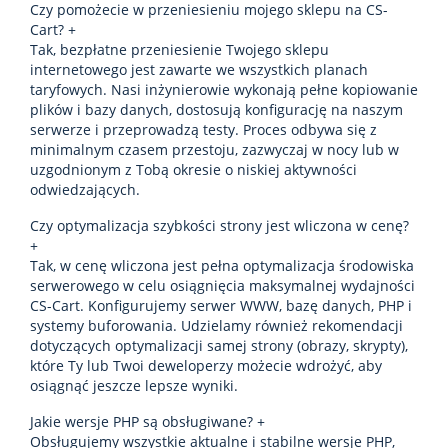
Czy pomożecie w przeniesieniu mojego sklepu na CS-
Cart?
+
Tak, bezpłatne przeniesienie Twojego sklepu
internetowego jest zawarte we wszystkich planach
taryfowych. Nasi inżynierowie wykonają pełne kopiowanie
plików i bazy danych, dostosują konfigurację na naszym
serwerze i przeprowadzą testy. Proces odbywa się z
minimalnym czasem przestoju, zazwyczaj w nocy lub w
uzgodnionym z Tobą okresie o niskiej aktywności
odwiedzających.
Czy optymalizacja szybkości strony jest wliczona w cenę?
+
Tak, w cenę wliczona jest pełna optymalizacja środowiska
serwerowego w celu osiągnięcia maksymalnej wydajności
CS-Cart. Konfigurujemy serwer WWW, bazę danych, PHP i
systemy buforowania. Udzielamy również rekomendacji
dotyczących optymalizacji samej strony (obrazy, skrypty),
które Ty lub Twoi deweloperzy możecie wdrożyć, aby
osiągnąć jeszcze lepsze wyniki.
Jakie wersje PHP są obsługiwane?
+
Obsługujemy wszystkie aktualne i stabilne wersje PHP,