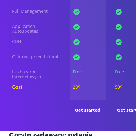
Full Management
Application
Autoupdates
CDN
Ochrona przed botami
Liczba stron
Free
Free
internetowych
Cost
20$
50$
Get started
Get star
Często zadawane pytania