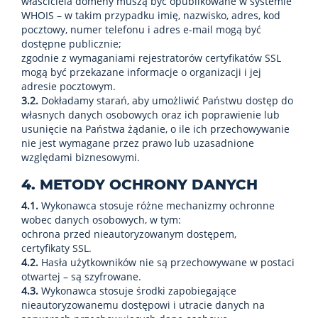
właściciela domeny muszą być opublikowane w systemie
WHOIS – w takim przypadku imię, nazwisko, adres, kod
pocztowy, numer telefonu i adres e-mail mogą być
dostępne publicznie;
zgodnie z wymaganiami rejestratorów certyfikatów SSL
mogą być przekazane informacje o organizacji i jej
adresie pocztowym.
3.2.
Dokładamy starań, aby umożliwić Państwu dostęp do
własnych danych osobowych oraz ich poprawienie lub
usunięcie na Państwa żądanie, o ile ich przechowywanie
nie jest wymagane przez prawo lub uzasadnione
względami biznesowymi.
4. METODY OCHRONY DANYCH
4.1.
Wykonawca stosuje różne mechanizmy ochronne
wobec danych osobowych, w tym:
ochrona przed nieautoryzowanym dostępem,
certyfikaty SSL.
4.2.
Hasła użytkowników nie są przechowywane w postaci
otwartej – są szyfrowane.
4.3.
Wykonawca stosuje środki zapobiegające
nieautoryzowanemu dostępowi i utracie danych na