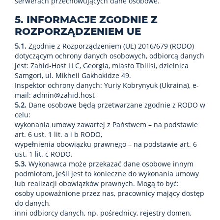
serwerach przechowujących dane osobowe.
5. INFORMACJE ZGODNIE Z
ROZPORZĄDZENIEM UE
5.1.
Zgodnie z Rozporządzeniem (UE) 2016/679 (RODO)
dotyczącym ochrony danych osobowych, odbiorcą danych
jest: Zahid-Host LLC, Georgia, miasto Tbilisi, dzielnica
Samgori, ul. Mikheil Gakhokidze 49.
Inspektor ochrony danych: Yuriy Kobrynyuk (Ukraina), e-
mail: admin@zahid.host
5.2.
Dane osobowe będą przetwarzane zgodnie z RODO w
celu:
wykonania umowy zawartej z Państwem – na podstawie
art. 6 ust. 1 lit. a i b RODO,
wypełnienia obowiązku prawnego – na podstawie art. 6
ust. 1 lit. c RODO.
5.3.
Wykonawca może przekazać dane osobowe innym
podmiotom, jeśli jest to konieczne do wykonania umowy
lub realizacji obowiązków prawnych. Mogą to być:
osoby upoważnione przez nas, pracownicy mający dostęp
do danych,
inni odbiorcy danych, np. pośrednicy, rejestry domen,